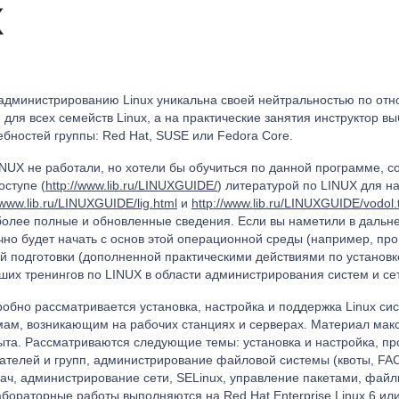
администрированию Linux уникальна своей нейтральностью по от
 для всех семейств Linux, а на практические занятия инструктор 
ебностей группы: Red Hat, SUSE или Fedora Core.
LINUX не работали, но хотели бы обучиться по данной программе, с
ступе (
http://www.lib.ru/LINUXGUIDE/
) литературой по LINUX для 
/www.lib.ru/LINUXGUIDE/lig.html
и
http://www.lib.ru/LINUXGUIDE/vodol.
более полные и обновленные сведения. Если вы наметили в дальне
ично будет начать с основ этой операционной среды (например, пр
й подготовки (дополненной практическими действиями по установк
аших тренингов по LINUX в области администрирования систем и се
робно рассматривается установка, настройка и поддержка Linux сис
ам, возникающим на рабочих станциях и серверах. Материал мак
ыта. Рассматриваются следующие темы: установка и настройка, про
телей и групп, администрирование файловой системы (квоты, FAC
ач, администрирование сети, SELinux, управление пакетами, файл
бораторные работы выполняются на Red Hat Enterprise Linux 6 или 