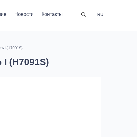
ние
Новости
Контакты
RU
ь I (H7091S)
 (H7091S)