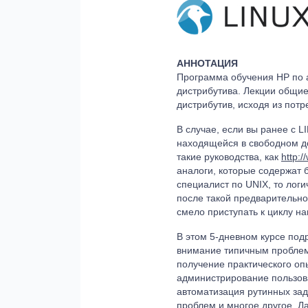
АННОТАЦИЯ
Программа обучения HP по 
дистрибутива. Лекции общие
дистрибутив, исходя из потр
В случае, если вы ранее с 
находящейся в свободном до
такие руководства, как
http:/
аналоги, которые содержат 
специалист по UNIX, то лог
после такой предварительно
смело приступать к циклу н
В этом 5-дневном курсе под
внимание типичным проблем
получение практического оп
администрирование пользова
автоматизация рутинных зад
проблем и многое другое. Ла