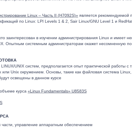
стрирование Linux – Часть II (H7092S)»
является рекомендуемой п
каций по Linux: LPI Levels 1 & 2, Sair Linux/GNU Level 1 и RedHat 
 кто заинтересован в изучении администрирования Linux и имеет н
IX. Опытным системным администраторам окажет несомненную помо
ОТОВКА
 LINUX/UNIX систем, предполагается опыт практической работы с 
x или Unix окружением. Основы, такие как файловая система Linux
будут освещены в данном курсе
 объеме курса
«Linux Fundamentals» U8583S
4S
УРСА
 части, управление аппаратным обеспечением