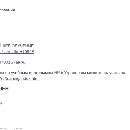
рования
ЙШЕЕ ОБУЧЕНИЕ
 Часть II» H7092S
H7091S
(англ.)
 по учебным программам HP в Украине вы можете получить на
ru/training/index.html
ЧЕН:
ор