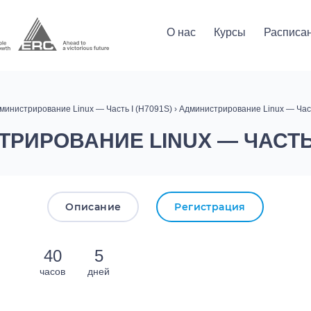
О нас
Курсы
Расписа
министрирование Linux — Часть I (H7091S)
› Администрирование Linux — Част
РИРОВАНИЕ LINUX — ЧАСТЬ I
Описание
Регистрация
40
5
часов
дней