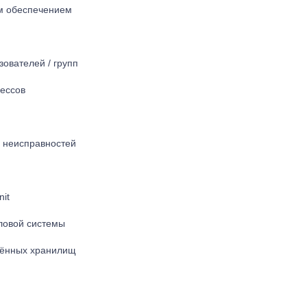
м обеспечением
ователей / групп
ессов
 неисправностей
nit
ловой системы
лённых хранилищ