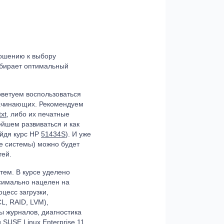
ношению к выбору
выбирает оптимальный
оветуем воспользоваться
начинающих. Рекомендуем
txt
, либо их печатные
йшем развиваться и как
ойдя курс HP
51434S
). И уже
е системы) можно будет
тей.
тем. В курсе уделено
симально нацелен на
цесс загрузки,
L, RAID, LVM),
ы журналов, диагностика
SUSE Linux Enterprise 11.