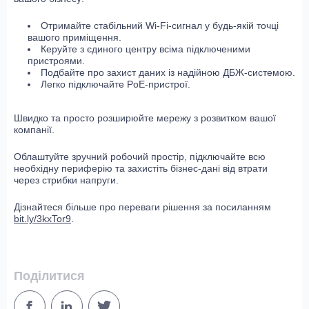
Отримайте стабільний Wi-Fi-сигнал у будь-якій точці
вашого приміщення.
Керуйте з єдиного центру всіма підключеними
пристроями.
Подбайте про захист даних із надійною ДБЖ-системою.
Легко підключайте PoE-пристрої.
Швидко та просто розширюйте мережу з розвитком вашої
компанії.
Облаштуйте зручний робочий простір, підключайте всю
необхідну периферію та захистіть бізнес-дані від втрати
через стрибки напруги.
Дізнайтеся більше про переваги рішення за посиланням
bit.ly/3kxTor9
.
Поділитися